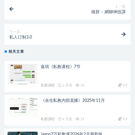
上一篇
狼群 – 網聊神技課
下一篇
私人订制3.0
相关文章
嘉琪《私教课程》7节
私教课程
2 月前
13
9.9
《余生私教内部直播》2025年11月
私教课程
4 月前
21
9.9
Jason3万私教课2026年2月最新版