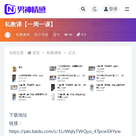
登录
全部
私教课【一周一课】
私教课程
3 年前
0
46
9.9
当前位置：
首页
私教课程
正文
下载地址
链接：
https://pan.baidu.com/s/1LrWqtyTWQyu_4TpcwSXYyw