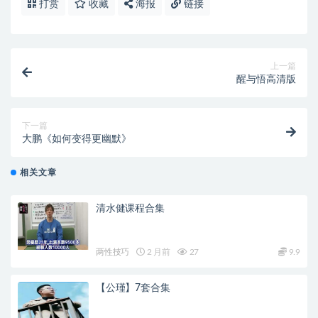
打赏
收藏
海报
链接
上一篇
醒与悟高清版
下一篇
大鹏《如何变得更幽默》
相关文章
清水健课程合集
两性技巧
2 月前
27
9.9
【公瑾】7套合集