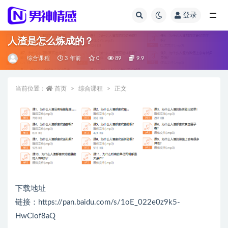
登录
全部
人渣是怎么炼成的？
综合课程
3 年前
0
89
9.9
当前位置：
首页
综合课程
正文
下载地址
链接：https://pan.baidu.com/s/1oE_022e0z9k5-
HwCiof8aQ