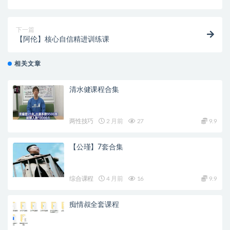
下一篇
【阿伦】核心自信精进训练课
相关文章
清水健课程合集
两性技巧
2 月前
27
9.9
【公瑾】7套合集
综合课程
4 月前
16
9.9
痴情叔全套课程