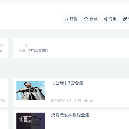
打赏
收藏
海报
篇
下一篇
人
王哥《神聊觉醒》
【公瑾】7套合集
9.9
综合课程
4 月前
16
成真恋爱学教程全集