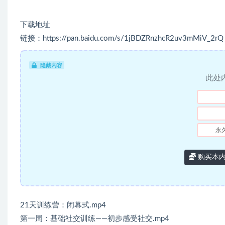
下载地址
链接：https://pan.baidu.com/s/1jBDZRnzhcR2uv3mMiV_2rQ
隐藏内容
此处
永
购买本
21天训练营：闭幕式.mp4
第一周：基础社交训练——初步感受社交.mp4