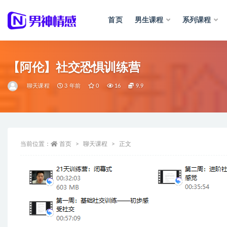
首页
男生课程
系列课程
全部
【阿伦】社交恐惧训练营
聊天课程
3 年前
0
16
9.9
当前位置：
首页
聊天课程
正文