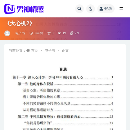
登录
全部
《大心机2》
电子书
3 年前
0
19
9.9
当前位置：
首页
电子书
正文