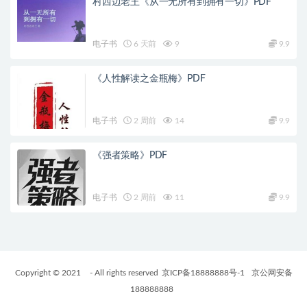
村西边老王《从一无所有到拥有一切》PDF
电子书
6 天前
9
9.9
《人性解读之金瓶梅》PDF
电子书
2 周前
14
9.9
《强者策略》PDF
电子书
2 周前
11
9.9
Copyright © 2021
- All rights reserved
京ICP备18888888号-1
京公网安备
188888888