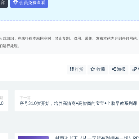
内容
会员免费查看
人或组织，在未征得本站同意时，禁止复制、盗用、采集、发布本站内容到任何网站
们进行处理。
打赏
收藏
海报
篇
下一篇
.0
序号31.0岁开始，培养高情商•高智商的宝宝•全脑早教系列课
村西边老王《从一无所有到拥有一切》PD