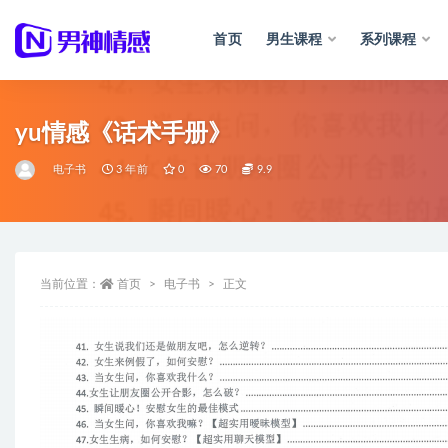
首页
男生课程
系列课程
全部
yu情感《话术手册》
电子书
3 年前
0
70
9.9
当前位置：
首页
电子书
正文