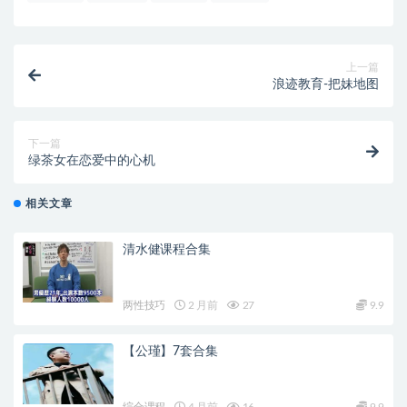
上一篇
浪迹教育-把妹地图
下一篇
绿茶女在恋爱中的心机
相关文章
清水健课程合集
两性技巧
2 月前
27
9.9
【公瑾】7套合集