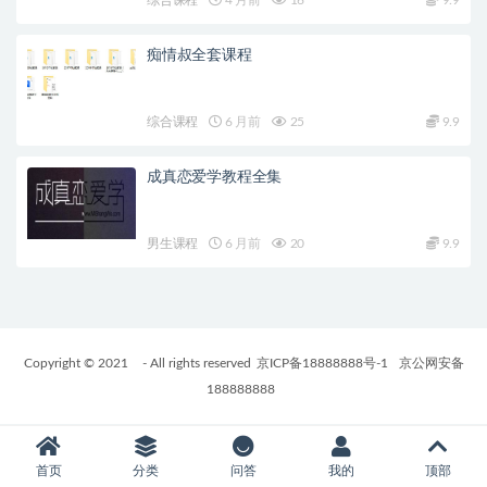
综合课程
4 月前
16
9.9
痴情叔全套课程
综合课程
6 月前
25
9.9
成真恋爱学教程全集
男生课程
6 月前
20
9.9
Copyright © 2021
- All rights reserved
京ICP备18888888号-1
京公网安备
188888888
首页
分类
问答
我的
顶部