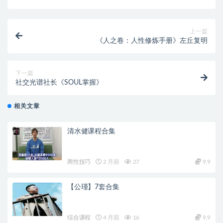
上一篇
《人之卷：人性修炼手册》左丘复明
下一篇
社交光谱社长《SOUL掌握》
相关文章
清水健课程合集
两性技巧
2 月前
27
9.9
【公瑾】7套合集
综合课程
4 月前
16
9.9