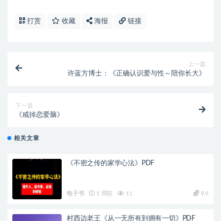
打赏
收藏
海报
链接
上一篇
许蓝方博士：《正确认识爱与性～陪你长大》
下一篇
《戒掉恋爱脑》
相关文章
《不密之传的家学心法》PDF
电子书
1 周前
11
9.9
村西边老王《从一无所有到拥有一切》PDF