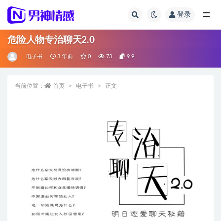
登录
全部
危险人物专治聊天2.0
电子书
3 年前
0
73
9.9
当前位置：
首页
电子书
正文