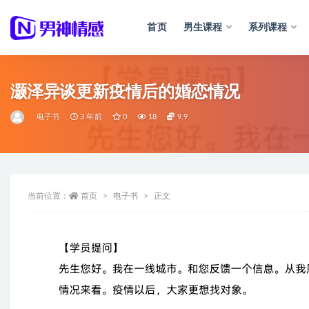
首页
男生课程
系列课程
全部
灏泽异谈更新疫情后的婚恋情况
电子书
3 年前
0
18
9.9
当前位置：
首页
电子书
正文