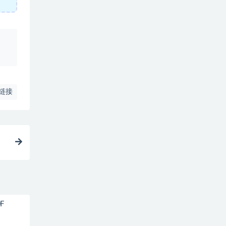
、
链接
F