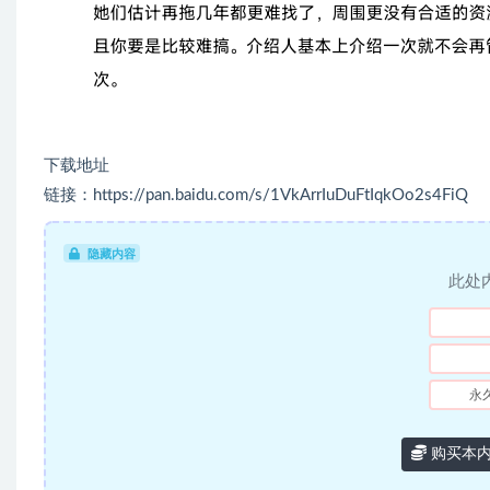
下载地址
链接：https://pan.baidu.com/s/1VkArrIuDuFtIqkOo2s4FiQ
隐藏内容
此处
永
购买本