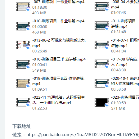
下载地址
链接：https://pan.baidu.com/s/1oaM8D2J70YBrmHLTk9EYR