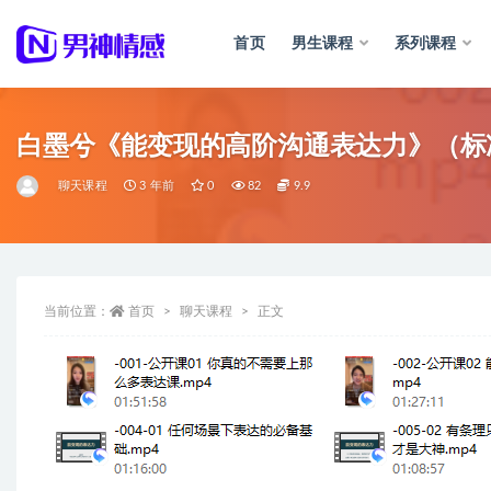
首页
男生课程
系列课程
全部
白墨兮《能变现的高阶沟通表达力》（标
聊天课程
3 年前
0
82
9.9
当前位置：
首页
聊天课程
正文