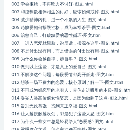
002.学会拒绝，不再吃力不讨好-图文.html
003.和控制欲相伴相生的讨好，应该如何戒掉-图文.html
004.减少精神内耗，过一个不累的人生-图文.html
005.论缺爱如何摧毁性格，成为幸福杀手-图文.html
006.治愈自己，打破缺爱的恶性循环-图文.html
007.一进入恋爱就黑脸，说反话，根源在这里-图文.html
008.不是付出没有用，而是错误的付出没有用-图文.html
009.为什么你会越自律，越自卑？-图文.html
010.做到以上这些，才是真正的爱自己-图文.html
011.不解决这个问题，每段爱情都高开低走-图文.html
012.想谈一场不费力的恋爱，核心原则了解一下-图文.html
013.不再成为婚恋里的老实人，带你走进吸引的本质-图文.htm
014.妥妥人类高价值女性姿态，是因为做到了这点-图文.html
015.告别无效慕强，找到真正幸福-图文.html
016.让人越接触越没劲，都是犯了这些大忌-图文.html
017.为什么一些女生总是轻易给人“恋爱感”-图文.html
018.掌握攻守之道，怎么主动都不掉价-图文.html