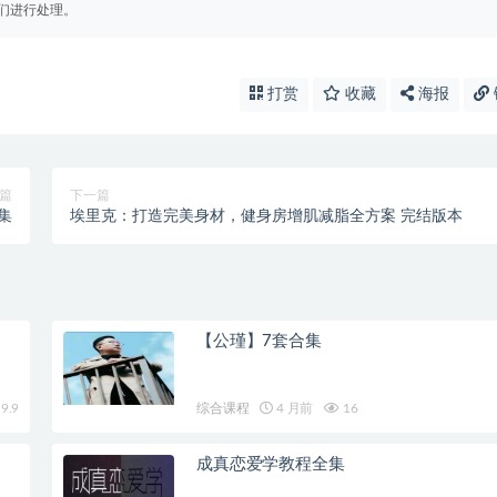
们进行处理。
打赏
收藏
海报
篇
下一篇
集
埃里克：打造完美身材，健身房增肌减脂全方案 完结版本
【公瑾】7套合集
9.9
综合课程
4 月前
16
成真恋爱学教程全集