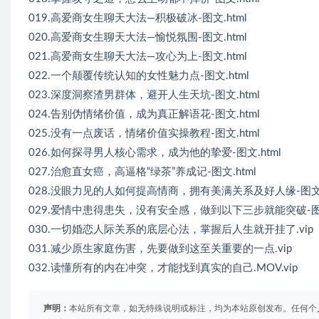
019.高爱商女生聊天大法—积极破冰-图文.html
020.高爱商女生聊天大法—愉悦氛围-图文.html
021.高爱商女生聊天大法—攻心为上-图文.html
022.一个颠覆传统认知的女性魅力点-图文.html
023.深度洞察渣男群体，避开人生天坑-图文.html
024.告别伪情绪价值，成为真正解语花-图文.html
025.没有一点废话，情绪价值实操教程-图文.html
026.如何探寻男人核心需求，成为他的挚爱-图文.html
027.治愈直女癌，高逼格“绿茶”养成记-图文.html
028.没眼力见的人如何提高情商，拥有美满关系及好人缘-图文.h
029.爱情中患得患失，没有安全感，做到以下三步就能突破-图文
030.一切婚恋人际关系的底层心法，掌握后人生就开挂了.vip
031.减少原生家庭伤害，先要做到这至关重要的一点.vip
032.读懂所有的内在冲突，才能找到真实的自己.MOV.vip
声明：
本站所有文章，如无特殊说明或标注，均为本站原创发布。任何个