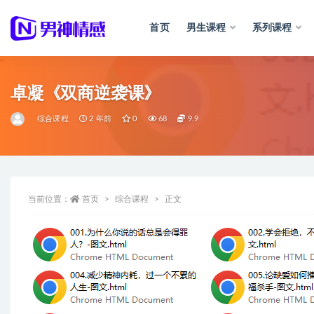
首页
男生课程
系列课程
全部
卓凝《双商逆袭课》
综合课程
2 年前
0
68
9.9
当前位置：
首页
综合课程
正文