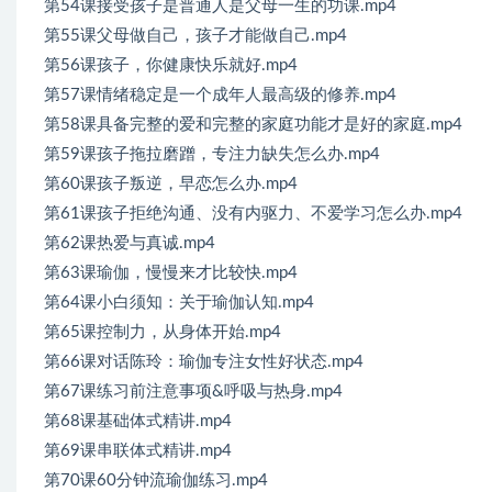
第54课接受孩子是普通人是父母一生的功课.mp4
第55课父母做自己，孩子才能做自己.mp4
第56课孩子，你健康快乐就好.mp4
第57课情绪稳定是一个成年人最高级的修养.mp4
第58课具备完整的爱和完整的家庭功能才是好的家庭.mp4
第59课孩子拖拉磨蹭，专注力缺失怎么办.mp4
第60课孩子叛逆，早恋怎么办.mp4
第61课孩子拒绝沟通、没有内驱力、不爱学习怎么办.mp4
第62课热爱与真诚.mp4
第63课瑜伽，慢慢来才比较快.mp4
第64课小白须知：关于瑜伽认知.mp4
第65课控制力，从身体开始.mp4
第66课对话陈玲：瑜伽专注女性好状态.mp4
第67课练习前注意事项&呼吸与热身.mp4
第68课基础体式精讲.mp4
第69课串联体式精讲.mp4
第70课60分钟流瑜伽练习.mp4