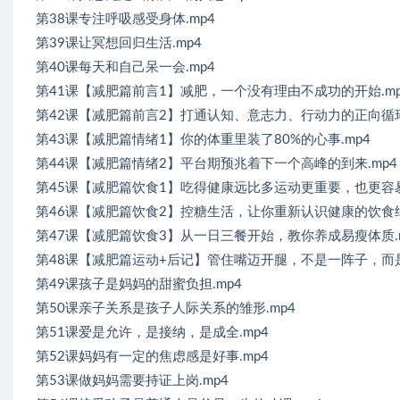
第38课专注呼吸感受身体.mp4
第39课让冥想回归生活.mp4
第40课每天和自己呆一会.mp4
第41课【减肥篇前言1】减肥，一个没有理由不成功的开始.mp
第42课【减肥篇前言2】打通认知、意志力、行动力的正向循环
第43课【减肥篇情绪1】你的体重里装了80%的心事.mp4
第44课【减肥篇情绪2】平台期预兆着下一个高峰的到来.mp4
第45课【减肥篇饮食1】吃得健康远比多运动更重要，也更容易
第46课【减肥篇饮食2】控糖生活，让你重新认识健康的饮食结
第47课【减肥篇饮食3】从一日三餐开始，教你养成易瘦体质.m
第48课【减肥篇运动+后记】管住嘴迈开腿，不是一阵子，而是
第49课孩子是妈妈的甜蜜负担.mp4
第50课亲子关系是孩子人际关系的雏形.mp4
第51课爱是允许，是接纳，是成全.mp4
第52课妈妈有一定的焦虑感是好事.mp4
第53课做妈妈需要持证上岗.mp4