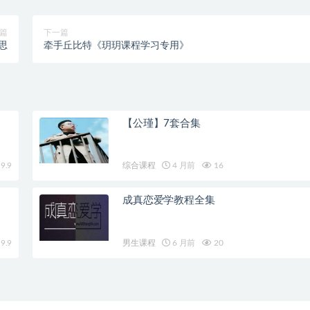
篇
下一篇
思
牵手丘比特《玥玥课程学习专用》
【公瑾】7套合集
9.9
综合课程
4 月前
16
成真恋爱学教程全集
9.9
男生课程
6 月前
20