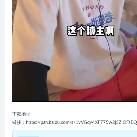
下载地址
链接：https://pan.baidu.com/s/1vVGqv4XF775w2jSZiOFsEQ