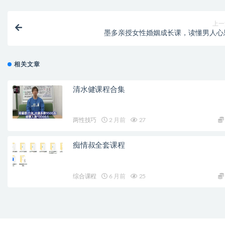
上一
墨多亲授女性婚姻成长课，读懂男人心
相关文章
清水健课程合集
两性技巧
2 月前
27
痴情叔全套课程
综合课程
6 月前
25