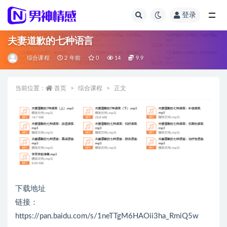
登录
全部
夫妻道歉的七种语言
综合课程
2 年前
0
14
9.9
当前位置：
首页
综合课程
正文
下载地址
链接：
https://pan.baidu.com/s/1neTTgM6HAOii3ha_RmiQ5w