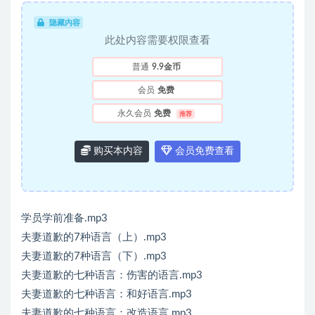
隐藏内容
此处内容需要权限查看
普通
9.9金币
会员
免费
永久会员
免费
推荐
购买本内容
会员免费查看
学员学前准备.mp3
夫妻道歉的7种语言（上）.mp3
夫妻道歉的7种语言（下）.mp3
夫妻道歉的七种语言：伤害的语言.mp3
夫妻道歉的七种语言：和好语言.mp3
夫妻道歉的七种语言：改造语言.mp3