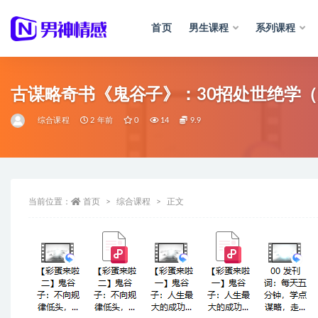
首页
男生课程
系列课程
全部
古谋略奇书《鬼谷子》：30招处世绝学
综合课程
2 年前
0
14
9.9
当前位置：
首页
综合课程
正文