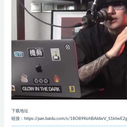
下载地址
链接：https://pan.baidu.com/s/18O89KohBAIdwV_S1ktwE2