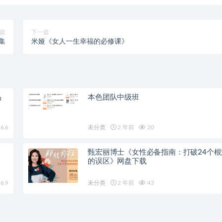
篇
下一篇
集
米娅《女人一生幸福的必修课》
品
本色团队中级班
6.6
未分类
2 年前
20
甄宏丽博士《女性必备指南：打破24个
的误区》网盘下载
6.9
未分类
2 年前
43