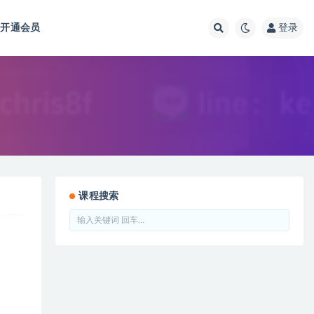
开通会员
登录
课程搜索