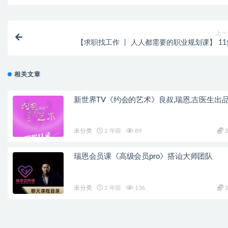
上一
【求职找工作 丨 人人都需要的职业规划课】 11
相关文章
新世界TV《约会的艺术》良叔,瑞恩,古医生出
未分类
2 年前
89
2
瑞恩会员课《高级会员pro》搭讪大师团队
未分类
2 年前
136
2