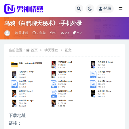
登录
全部
乌鸦《白驹聊天秘术》-手机外录
聊天课程
2 年前
0
20
9.9
当前位置：
首页
聊天课程
正文
下载地址
链接：