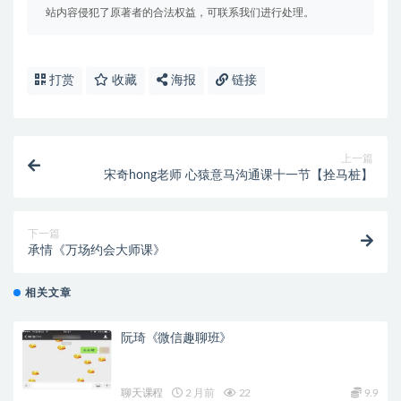
站内容侵犯了原著者的合法权益，可联系我们进行处理。
打赏
收藏
海报
链接
上一篇
宋奇hong老师 心猿意马沟通课十一节【拴马桩】
下一篇
承情《万场约会大师课》
相关文章
阮琦《微信趣聊班》
聊天课程
2 月前
22
9.9