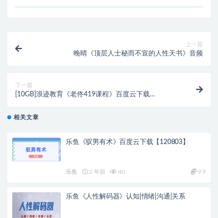
上一篇
晚晴《顶层人士秘而不宣的人性天书》音频
下一篇
[10GB]浪迹教育《老佟419课程》百度云下载
【121009】
相关文章
乐鱼《驭男有术》百度云下载【120803】
乐鱼
2 年前
40
9.9
乐鱼《人性解码器》认知|情绪|沟通|关系