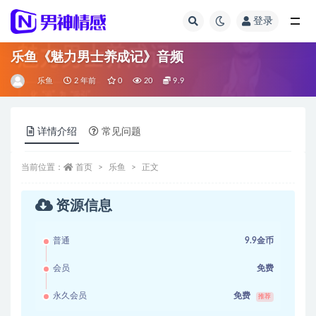
登录
全部
乐鱼《魅力男士养成记》音频
乐鱼
2 年前
0
20
9.9
详情介绍
常见问题
当前位置：
首页
乐鱼
正文
资源信息
普通
9.9金币
会员
免费
永久会员
免费
推荐