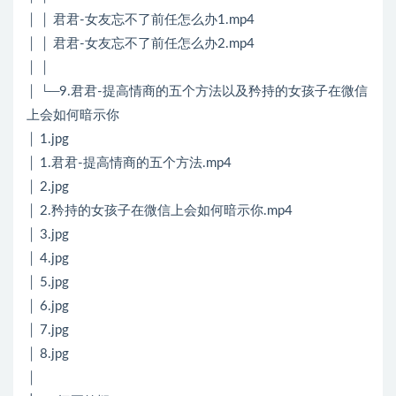
│ │ 君君-女友忘不了前任怎么办1.mp4
│ │ 君君-女友忘不了前任怎么办2.mp4
│ │
│ └─9.君君-提高情商的五个方法以及矜持的女孩子在微信
上会如何暗示你
│ 1.jpg
│ 1.君君-提高情商的五个方法.mp4
│ 2.jpg
│ 2.矜持的女孩子在微信上会如何暗示你.mp4
│ 3.jpg
│ 4.jpg
│ 5.jpg
│ 6.jpg
│ 7.jpg
│ 8.jpg
│