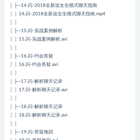
│ ├─14.闪-2018全新追女生模式聊天指南
│ │ 14.闪-2018全新追女生模式聊天指南.mp4
│ │
│ ├─15.闪-实战案例解析
│ │ 15.闪-实战案例解析.avi
│ │
│ ├─16.闪-约会答疑
│ │ 16.闪-约会答疑.avi
│ │
│ ├─17.闪-解析聊天记录
│ │ 17.闪-解析聊天记录.avi
│ │
│ ├─18.闪-解析聊天记录
│ │ 18.闪-解析聊天记录.avi
│ │
│ ├─19.闪-答疑挽回