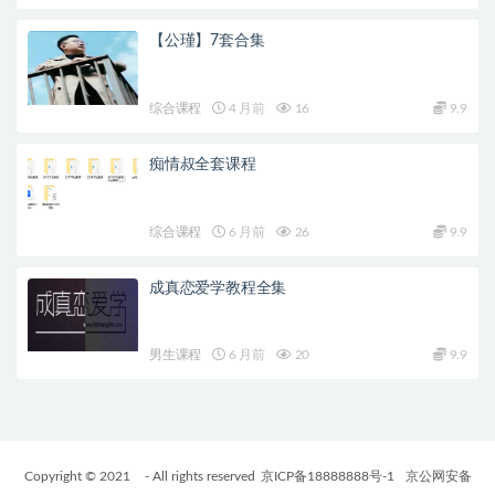
【公瑾】7套合集
综合课程
4 月前
16
9.9
痴情叔全套课程
综合课程
6 月前
26
9.9
成真恋爱学教程全集
男生课程
6 月前
20
9.9
Copyright © 2021
- All rights reserved
京ICP备18888888号-1
京公网安备