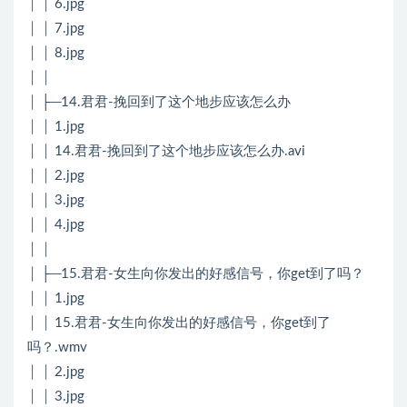
│ │ 6.jpg
│ │ 7.jpg
│ │ 8.jpg
│ │
│ ├─14.君君-挽回到了这个地步应该怎么办
│ │ 1.jpg
│ │ 14.君君-挽回到了这个地步应该怎么办.avi
│ │ 2.jpg
│ │ 3.jpg
│ │ 4.jpg
│ │
│ ├─15.君君-女生向你发出的好感信号，你get到了吗？
│ │ 1.jpg
│ │ 15.君君-女生向你发出的好感信号，你get到了
吗？.wmv
│ │ 2.jpg
│ │ 3.jpg