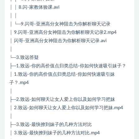
│ │ 8.闪-家教体验课.avi
│ │
│ └─9.闪哥-亚洲高分女神阻击为你解析聊天记录
│ 9.闪哥-亚洲高分女神阻击为你解析聊天记录2.mp4
│ 闪哥-亚洲高分女神阻击为你解析聊天记录.avi
│
└─3.致远答疑
├─1.致远-你的高价值点归类总结-你如何快速吸引妹子？
│ 1.致远-你的高价值点归类总结-你如何快速吸引妹
子？.mp4
│
├─2.致远-如何聊天让女人爱上你以及如何学习把妹
│ 2.致远-如何聊天让女人爱上你以及如何学习把妹.mp4
│
├─3.致远-最快撩到妹子的几种方法对比
│ 3.致远-最快撩到妹子的几种方法对比.mp4