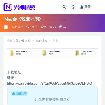
登录
全部
闪恋会《蜕变计划》
综合课程
4 年前
0
26
9.9
当前位置：
首页
综合课程
正文
下载地址
链接：
https://pan.baidu.com/s/1n9OdWycqMjd3xiceOLHLtQ
隐藏内容
此处内容需要权限查看