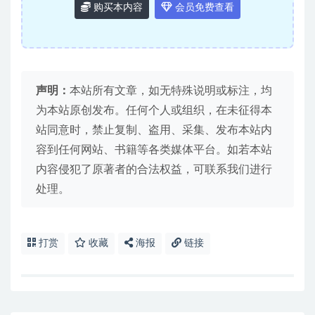
购买本内容
会员免费查看
声明：
本站所有文章，如无特殊说明或标注，均
为本站原创发布。任何个人或组织，在未征得本
站同意时，禁止复制、盗用、采集、发布本站内
容到任何网站、书籍等各类媒体平台。如若本站
内容侵犯了原著者的合法权益，可联系我们进行
处理。
打赏
收藏
海报
链接