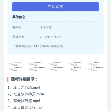
立即购买
其他信息
有效期
永久有效
最近更新
2024年06月17日
下载遇到问题？可联系客服或留言反馈
课程详细目录：
1、聊天之心态.mp4
2、社交软件聊天.mp4
3、聊天技巧篇.mp4
4、聊天破冰流程.mp4