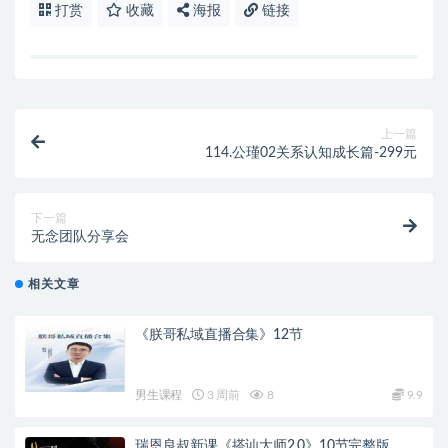
打赏
收藏
海报
链接
上一篇
114.公瑾02关系认知成长篇-299元
下一篇
无念团队分享会
相关文章
《朕哥私域直播合集》12节
男生课程
3 周前
8
9.9
瑞恩良叔新课《搭讪大师2.0》10节完整版