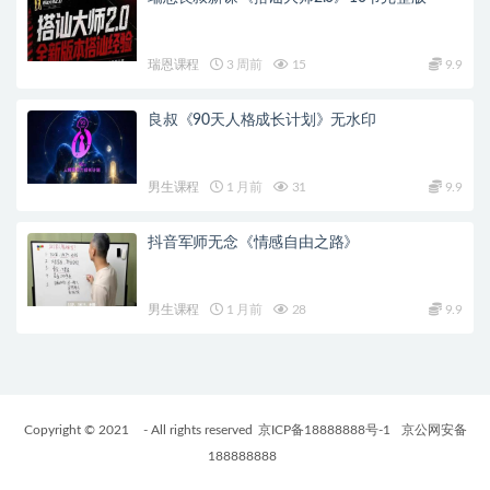
瑞恩课程
3 周前
15
9.9
良叔《90天人格成长计划》无水印
男生课程
1 月前
31
9.9
抖音军师无念《情感自由之路》
男生课程
1 月前
28
9.9
Copyright © 2021
- All rights reserved
京ICP备18888888号-1
京公网安备
188888888