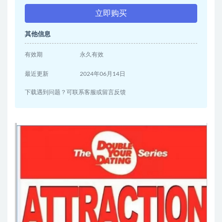
立即购买
其他信息
有效期
永久有效
最近更新
2024年06月14日
下载遇到问题？可联系客服或留言反馈