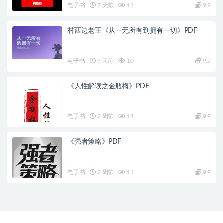
电子书
7 天前
11
9.9
村西边老王《从一无所有到拥有一切》PDF
电子书
7 天前
10
9.9
《人性解读之金瓶梅》PDF
电子书
2 周前
14
9.9
《强者策略》PDF
电子书
2 周前
11
9.9