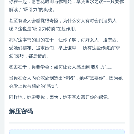
你在一起，愿意花时间与你相处，享受鱼水之欢——只要你
解读了“吸引力”的奥秘。
甚至有些人会感觉很奇怪，为什么女人有时会倒追男人
呢？这也是“吸引力特质”在起作用。
我写这本书的目的在于，让你了解，讨好女人，送东西、
受她们摆布、追求她们、举止谦卑……所有这些传统的“求
爱”技巧，都是错的。
答案在于，你要学会：如何让女人感觉到“吸引力”……
当你在女人内心深处制造出“情绪”，她将“需要你”，因为她
会爱上你与相处的“感觉”。
同样地，她需要你，因为，她不喜欢离开你的感觉。
解压密码