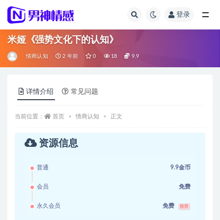
登录
全部
米娅《强势文化下的认知》
情商认知
2 年前
0
18
9.9
详情介绍
常见问题
当前位置：
首页
情商认知
正文
资源信息
普通
9.9金币
会员
免费
永久会员
免费
推荐