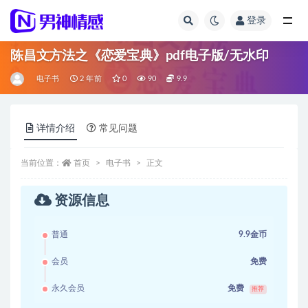
登录
全部
陈昌文方法之《恋爱宝典》pdf电子版/无水印
电子书
2 年前
0
90
9.9
详情介绍
常见问题
当前位置：
首页
电子书
正文
资源信息
普通
9.9金币
会员
免费
永久会员
免费
推荐