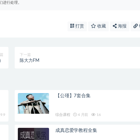
们进行处理。
打赏
收藏
海报
篇
下一篇
）
陈大力FM
【公瑾】7套合集
9.9
综合课程
4 月前
16
成真恋爱学教程全集