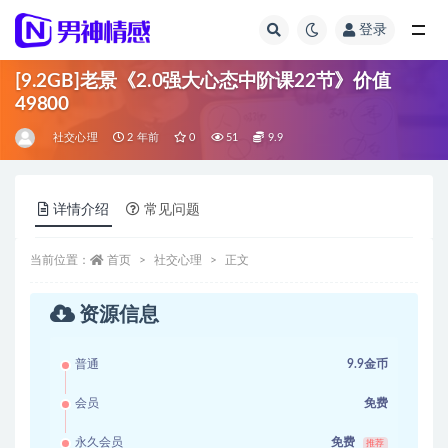
登录
全部
[9.2GB]老景《2.0强大心态中阶课22节》价值
49800
社交心理
2 年前
0
51
9.9
详情介绍
常见问题
当前位置：
首页
社交心理
正文
资源信息
普通
9.9金币
会员
免费
永久会员
免费
推荐