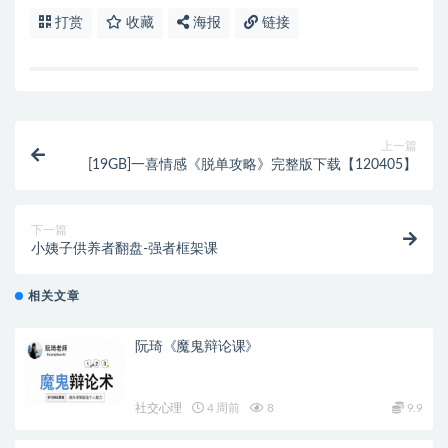
打赏
收藏
海报
链接
上一篇
[19GB]一喜情感《脱单攻略》完整版下载【120405】
下一篇
小姨子供养者翻盘-强者框架课
相关文章
阮琦《魔鬼辩论课》
社交心理
4 周前
8
9.9