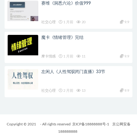
赛维《洞悉六论》价值999
社交心理
1 月前
20
9.9
魔卡《情绪管理》完结
摩卡情感
1 月前
11
9.9
左闲人《人性驾驭闭门直播》33节
社交心理
2 月前
13
9.9
Copyright © 2021
- All rights reserved
京ICP备18888888号-1
京公网安备
188888888