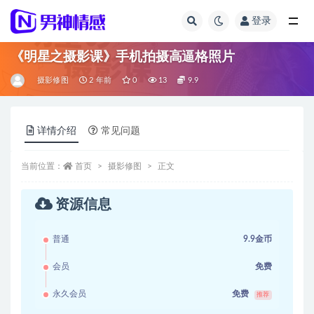
登录
全部
《明星之摄影课》手机拍摄高逼格照片
摄影修图
2 年前
0
13
9.9
详情介绍
常见问题
当前位置：
首页
摄影修图
正文
资源信息
普通
9.9金币
会员
免费
永久会员
免费
推荐