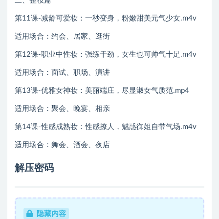
三、整妆篇
第11课-减龄可爱妆：一秒变身，粉嫩甜美元气少女.m4v
适用场合：约会、居家、逛街
第12课-职业中性妆：强练干劲，女生也可帅气十足.m4v
适用场合：面试、职场、演讲
第13课-优雅女神妆：美丽端庄，尽显淑女气质范.mp4
适用场合：聚会、晚宴、相亲
第14课-性感成熟妆：性感撩人，魅惑御姐自带气场.m4v
适用场合：舞会、酒会、夜店
解压密码
隐藏内容