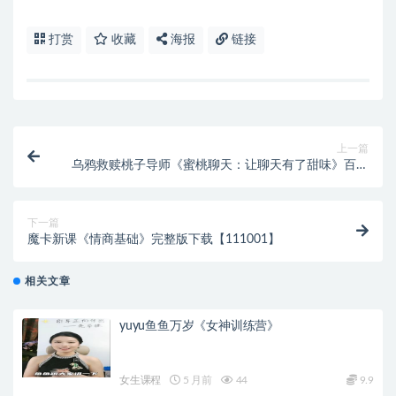
打赏
收藏
海报
链接
上一篇
乌鸦救赎桃子导师《蜜桃聊天：让聊天有了甜味》百度
网盘下载【081302】
下一篇
魔卡新课《情商基础》完整版下载【111001】
相关文章
yuyu鱼鱼万岁《女神训练营》
女生课程
5 月前
44
9.9