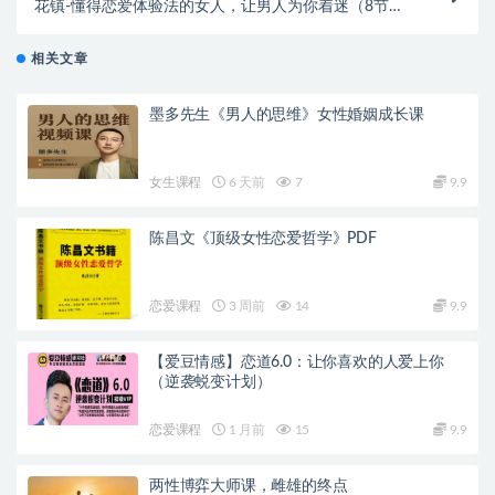
花镇-懂得恋爱体验法的女人，让男人为你着迷（8节
完）
相关文章
墨多先生《男人的思维》女性婚姻成长课
女生课程
6 天前
7
9.9
陈昌文《顶级女性恋爱哲学》PDF
恋爱课程
3 周前
14
9.9
【爱豆情感】恋道6.0：让你喜欢的人爱上你
（逆袭蜕变计划）
恋爱课程
1 月前
15
9.9
两性博弈大师课，雌雄的终点