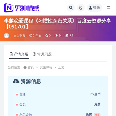
登录
全部
李越恋爱课程《习惯性亲密关系》百度云资源分享
【091701】
女生课程
2 年前
0
24
9.9
详情介绍
常见问题
当前位置：
首页
女生课程
正文
资源信息
普通
9.9金币
会员
免费
永久会员
免费
推荐