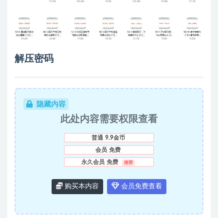
解压密码
隐藏内容
此处内容需要权限查看
普通
9.9金币
会员
免费
永久会员
免费
推荐
购买本内容
会员免费查看