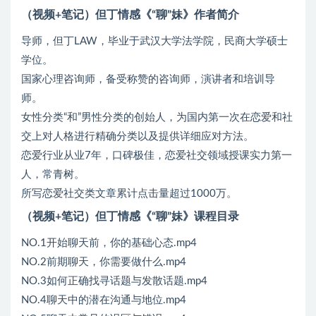
（视频+笔记）但丁情感《“聊”妹》作者简介
导师，但丁LAW，毕业于武汉大学法学院，民商大学硕士
学位。
国家心理咨询师，备受称赞的咨询师，演讲者和培训导
师。
女性分类“和”男性分类的创始人，为国内第一次在恋爱和社
交上对人格进行精确分类以及提供详细应对方法。
恋爱行业从业7年，口碑极佳，恋爱社交领域授课实力第一
人，常青树。
所写恋爱社交类文章累计点击量超过1000万。
（视频+笔记）但丁情感《“聊”妹》课程目录
NO.1开始聊天前，你的基础心态.mp4
NO.2前期聊天，你需要做什么.mp4
NO.3如何正确找寻话题与发散话题.mp4
NO.4聊天中的潜在沟通与地位.mp4