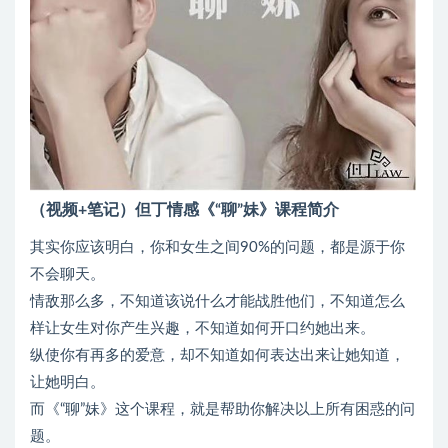
（视频+笔记）但丁情感《“聊”妹》课程简介
其实你应该明白，你和女生之间90%的问题，都是源于你
不会聊天。
情敌那么多，不知道该说什么才能战胜他们，不知道怎么
样让女生对你产生兴趣，不知道如何开口约她出来。
纵使你有再多的爱意，却不知道如何表达出来让她知道，
让她明白。
而《“聊”妹》这个课程，就是帮助你解决以上所有困惑的问
题。