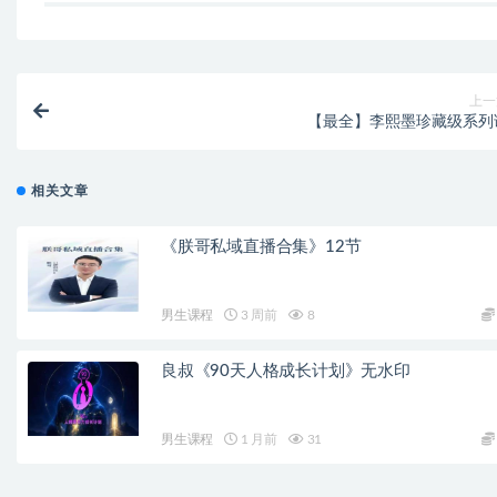
上一
【最全】李熙墨珍藏级系列
相关文章
《朕哥私域直播合集》12节
男生课程
3 周前
8
良叔《90天人格成长计划》无水印
男生课程
1 月前
31