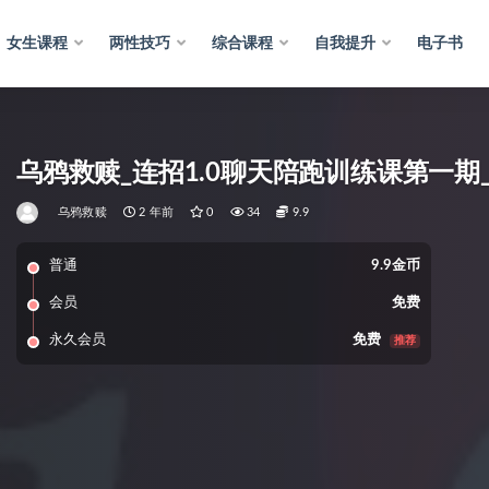
女生课程
两性技巧
综合课程
自我提升
电子书
乌鸦救赎_连招1.0聊天陪跑训练课第一期_
乌鸦救赎
2 年前
0
34
9.9
普通
9.9金币
会员
免费
永久会员
免费
推荐