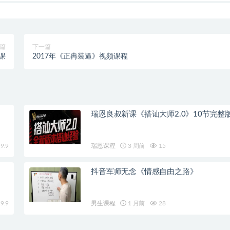
篇
下一篇
课
2017年《正冉装逼》视频课程
瑞恩良叔新课《搭讪大师2.0》10节完整
9.9
瑞恩课程
3 周前
15
抖音军师无念《情感自由之路》
9.9
男生课程
1 月前
28