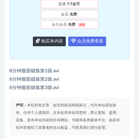
普通
9.9金币
会员
免费
永久会员
免费
推荐
购买本内容
会员免费查看
8分钟腹肌锻炼第1级.avi
8分钟腹肌锻炼第2级.avi
8分钟腹肌锻炼第3级.avi
声明：
本站所有文章，如无特殊说明或标注，均为本站原创发
布。任何个人或组织，在未征得本站同意时，禁止复制、盗用、
采集、发布本站内容到任何网站、书籍等各类媒体平台。如若本
站内容侵犯了原著者的合法权益，可联系我们进行处理。