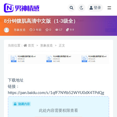
登录
全部
8分钟腹肌高清中文版（1-3级全）
形象改造
3 年前
0
17
9.9
当前位置：
首页
形象改造
正文
下载地址
链接：
https://pan.baidu.com/s/1qfF7NYtb52WYU0dX4TPdQg
隐藏内容
此处内容需要权限查看