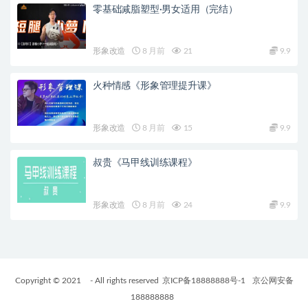
零基础减脂塑型·男女适用（完结）
形象改造
8 月前
21
9.9
火种情感《形象管理提升课》
形象改造
8 月前
15
9.9
叔贵《马甲线训练课程》
形象改造
8 月前
24
9.9
Copyright © 2021
- All rights reserved
京ICP备18888888号-1
京公网安备
188888888