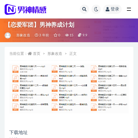
登录
全部
【恋爱军团】男神养成计划
形象改造
3 年前
0
15
9.9
当前位置：
首页
形象改造
正文
下载地址