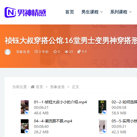
首页
男生课程
系列课程
全部
祯钰大叔穿搭公馆.16堂男士变男神穿搭
形象改造
3 年前
0
23
9.9
当前位置：
首页
形象改造
正文