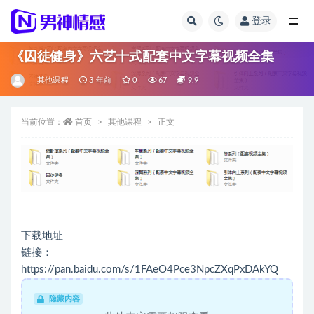
登录
全部
《囚徒健身》六艺十式配套中文字幕视频全集
其他课程
3 年前
0
67
9.9
当前位置：
首页
其他课程
正文
下载地址
链接：
https://pan.baidu.com/s/1FAeO4Pce3NpcZXqPxDAkYQ
隐藏内容