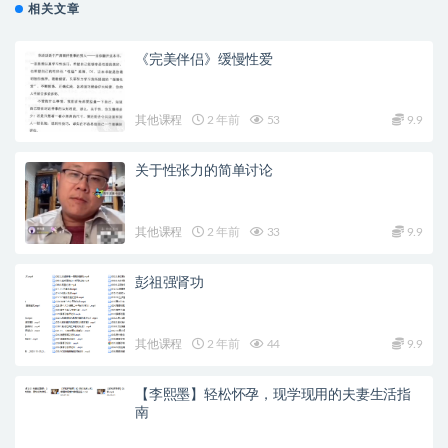
相关文章
《完美伴侣》缓慢性爱
其他课程
2 年前
53
9.9
关于性张力的简单讨论
其他课程
2 年前
33
9.9
彭祖强肾功
其他课程
2 年前
44
9.9
【李熙墨】轻松怀孕，现学现用的夫妻生活指
南