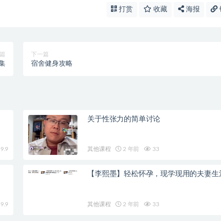
打赏
收藏
海报
篇
下一篇
集
宿舍健身攻略
关于性张力的简单讨论
9.9
其他课程
2 年前
33
【李熙墨】轻松怀孕，现学现用的夫妻生
9.9
其他课程
2 年前
33