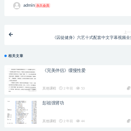
admin
永久会员
上一
《囚徒健身》六艺十式配套中文字幕视频全
相关文章
《完美伴侣》缓慢性爱
其他课程
2 年前
53
彭祖强肾功
其他课程
2 年前
44