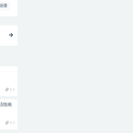
链接
9.9
活指南
9.9