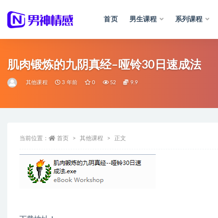
首页
男生课程
系列课程
全部
肌肉锻炼的九阴真经–哑铃30日速成法
其他课程
3 年前
0
52
9.9
当前位置：
首页
其他课程
正文