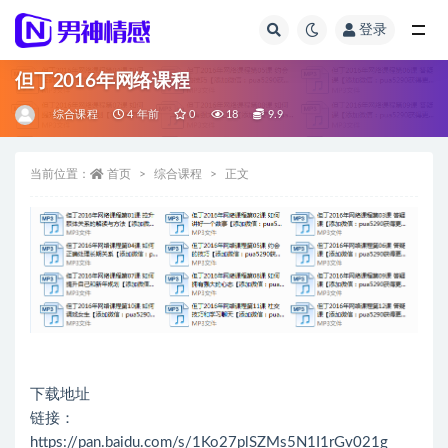
登录
全部
但丁2016年网络课程
综合课程
4 年前
0
18
9.9
当前位置：
首页
综合课程
正文
下载地址
链接：
https://pan.baidu.com/s/1Ko27plSZMs5N1I1rGv021g