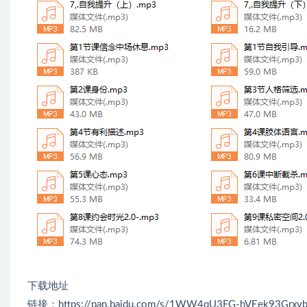
下载地址
链接：https://pan.baidu.com/s/1WW4qU3FG-hVEek93Grxy