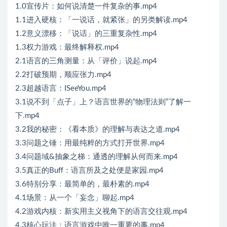
1.0宣传片：如何说清楚一件复杂的事.mp4
1.1进入硬核：「一说话，就紧张」的另类解读.mp4
1.2意义漂移：「说话」的三重复杂性.mp4
1.3权力游戏：最终解释权.mp4
2.1语言的三角测量：从「评价」说起.mp4
2.2打破预期，顺应张力.mp4
2.3超越语言：ISeeYou.mp4
3.1说不到「点子」上？语言世界的“物理法则”了解一
下.mp4
3.2我的秘密：《看本质》的理解与表达之道.mp4
3.3问题之锤：用最纯粹的方式打开世界.mp4
3.4问题域&抽象之梯：通透的理解从何而来.mp4
3.5真正的Buff：语言所及之处便是家园.mp4
3.6特别分享：最简单的，最朴素的.mp4
4.1场景：从一个「妄念」聊起.mp4
4.2游戏内核：新实用主义视角下的语言交往观.mp4
4.3核心玩法：语言游戏中唯一重要的事.mp4