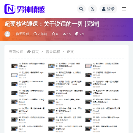
登录
全部
超硬核沟通课：关于说话的一切-[完结]
聊天课程
2 年前
0
15
9.9
当前位置：
首页
聊天课程
正文