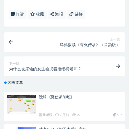
打赏
收藏
海报
链接
上一篇
乌鸦救赎《香火传承》（音频版）
下一篇
为什么被搭讪的女生会哭着拒绝柯老师？
相关文章
阮琦《微信趣聊班》
聊天课程
2 月前
22
9.9