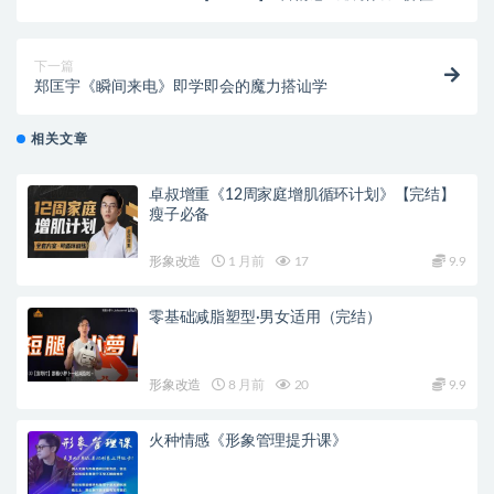
下一篇
郑匡宇《瞬间来电》即学即会的魔力搭讪学
相关文章
卓叔增重《12周家庭增肌循环计划》【完结】
瘦子必备
形象改造
1 月前
17
9.9
零基础减脂塑型·男女适用（完结）
形象改造
8 月前
20
9.9
火种情感《形象管理提升课》