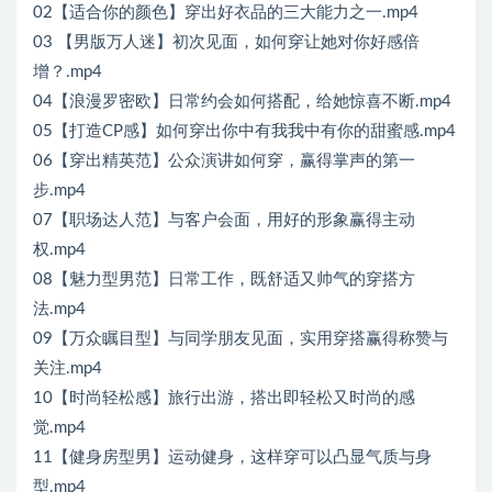
02【适合你的颜色】穿出好衣品的三大能力之一.mp4
03 【男版万人迷】初次见面，如何穿让她对你好感倍
增？.mp4
04【浪漫罗密欧】日常约会如何搭配，给她惊喜不断.mp4
05【打造CP感】如何穿出你中有我我中有你的甜蜜感.mp4
06【穿出精英范】公众演讲如何穿，赢得掌声的第一
步.mp4
07【职场达人范】与客户会面，用好的形象赢得主动
权.mp4
08【魅力型男范】日常工作，既舒适又帅气的穿搭方
法.mp4
09【万众瞩目型】与同学朋友见面，实用穿搭赢得称赞与
关注.mp4
10【时尚轻松感】旅行出游，搭出即轻松又时尚的感
觉.mp4
11【健身房型男】运动健身，这样穿可以凸显气质与身
型.mp4