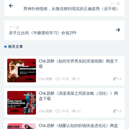
上一篇
男神扑倒指南，从微信撩到现实的正确姿势（还不错）
下一篇
牵手丘比特《半糖课程学习》价值299
相关文章
Chic原醉《如何培养男友的浪漫细胞》网盘下
载
Chic原醉
2 年前
21
9.9
Chic原醉《浪漫满屋之同居攻略（完结）》网
盘下载
Chic原醉
2 年前
33
9.9
Chic原醉《颠覆认知的职场快速进化论》网盘