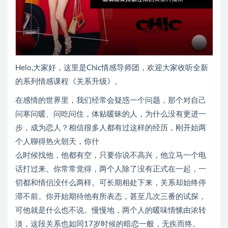
Helo,大家好，这里是Chic情感导师团，欢迎大家收听全新
的系列情感课程《关系升级》。
在感情的世界里，我们经常会疑惑一个问题，那个对自己
问寒问暖、问吃问住，体贴暖昧的人，为什么没有更进一
步，成为恋人？相信很多人都有过这样的经历，刚开始两
个人聊得热火朝天，你什
么时候找他，他都有空，只要你说不高兴，他立马一个电
话打过来。你常常觉得，两个人除了没有正式在一起，一
切都和情侣没什么两样。可长期相处下来，关系却始终停
滞不前。你开始期待他有所表态，甚至几次三番的试探，
可他就是什么也不说。慢慢地，两个人的暖味情愫由浓转
淡，这段关系也如同17岁时候的暗恋一般，无疾而终。