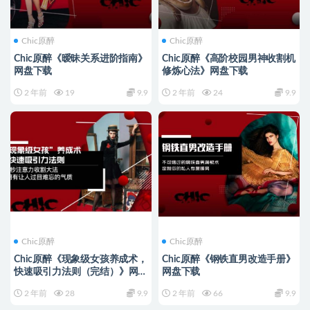
Chic原醉
Chic原醉
Chic原醉《暧昧关系进阶指南》
Chic原醉《高阶校园男神收割机
网盘下载
修炼心法》网盘下载
2 年前
19
9.9
2 年前
24
9.9
Chic原醉
Chic原醉
Chic原醉《现象级女孩养成术，
Chic原醉《钢铁直男改造手册》
快速吸引力法则（完结）》网盘
网盘下载
下载
2 年前
28
9.9
2 年前
66
9.9