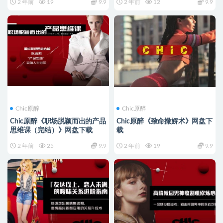
2 年前
19
9.9
2 年前
12
9.9
Chic原醉
Chic原醉
Chic原醉《职场脱颖而出的产品
Chic原醉《致命撒娇术》网盘下
思维课（完结）》网盘下载
载
2 年前
25
9.9
2 年前
19
9.9