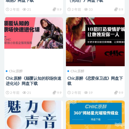
细胞》网盘下载
（完结）》网盘下载
2 年前
21
9.9
2 年前
33
9.9
Chic原醉
Chic原醉
Chic原醉《颠覆认知的职场快速
Chic原醉《恋爱保卫战》网盘下
进化论》网盘下载
载
2 年前
21
9.9
2 年前
19
9.9